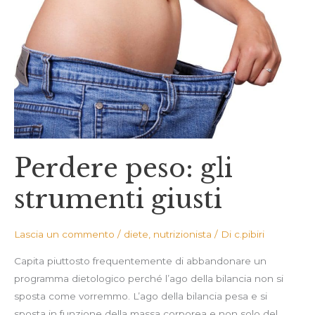
strumenti
giusti
Perdere peso: gli
strumenti giusti
Lascia un commento
/
diete
,
nutrizionista
/ Di
c.pibiri
Capita piuttosto frequentemente di abbandonare un
programma dietologico perché l’ago della bilancia non si
sposta come vorremmo. L’ago della bilancia pesa e si
sposta in funzione della massa corporea e non solo del