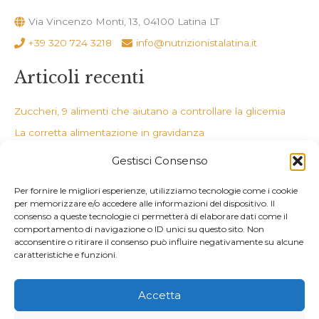
Via Vincenzo Monti, 13, 04100 Latina LT
+39 320 724 3218
info@nutrizionistalatina.it
Articoli recenti
Zuccheri, 9 alimenti che aiutano a controllare la glicemia
La corretta alimentazione in gravidanza
Il potere degli estratti
Gestisci Consenso
Dottore, mi gira la testa
Per fornire le migliori esperienze, utilizziamo tecnologie come i cookie
Dieci alternative alla farina 00
per memorizzare e/o accedere alle informazioni del dispositivo. Il
consenso a queste tecnologie ci permetterà di elaborare dati come il
Commenti recenti
comportamento di navigazione o ID unici su questo sito. Non
acconsentire o ritirare il consenso può influire negativamente su alcune
caratteristiche e funzioni.
Accetta
Copyright © 2026 Nutrizionista A Latina Dott. Carlotta Pibiri |