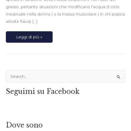
grasso, pertanto situazioni che modificano l’acqua (il ciclo
mestruale nella donna ) o la massa muscolare ( in chi pratica
attività fisica) […]
Leggi di più »
C
e
Seguimi su Facebook
r
c
a
:
Dove sono