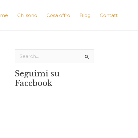
ome
Chi sono
Cosa offro
Blog
Contatti
C
e
Seguimi su
r
Facebook
c
a
: