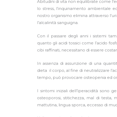
Abitudini di vita non equilibrate come l’ec
lo stress, l’inquinamento ambientale ec
nostro organismo elimina attraverso l’uri
l’alcalinità sanguigna.
Con il passare degli anni i sistemi ta
quanto gli acidi tossici come l’acido f
cibi raffinati, necessitano di essere costa
In assenza di assunzione di una quantità
dieta il corpo, al fine di neutralizzare l’ac
tempo, può provocare osteopenia ed os
I sintomi iniziali dell’ìperacidità sono
osteoporosi, stitichezza, mal di testa, 
mattutina, lingua sporca, eccesso di mu