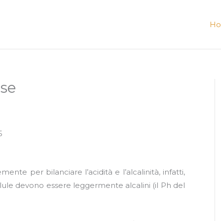
H
ase
5
e per bilanciare l’acidità e l’alcalinità, infatti,
llule devono essere leggermente alcalini (il Ph del