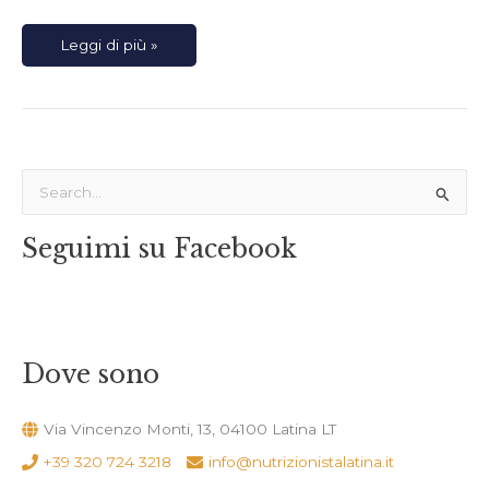
Leggi di più »
C
e
Seguimi su Facebook
r
c
a
:
Dove sono
Via Vincenzo Monti, 13, 04100 Latina LT
+39 320 724 3218
info@nutrizionistalatina.it