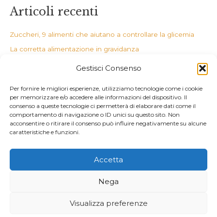
Articoli recenti
Zuccheri, 9 alimenti che aiutano a controllare la glicemia
La corretta alimentazione in gravidanza
Il potere degli estratti
Gestisci Consenso
Dottore, mi gira la testa
Per fornire le migliori esperienze, utilizziamo tecnologie come i cookie
Dieci alternative alla farina 00
per memorizzare e/o accedere alle informazioni del dispositivo. Il
consenso a queste tecnologie ci permetterà di elaborare dati come il
Commenti recenti
comportamento di navigazione o ID unici su questo sito. Non
acconsentire o ritirare il consenso può influire negativamente su alcune
caratteristiche e funzioni.
Accetta
Copyright © 2026 Nutrizionista A Latina Dott. Carlotta Pibiri |
P.Iva 02654890595
Nega
Cookie Policy
Visualizza preferenze
Dichiarazione sulla Privacy