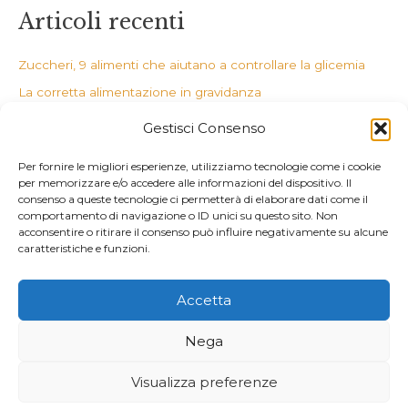
Articoli recenti
Zuccheri, 9 alimenti che aiutano a controllare la glicemia
La corretta alimentazione in gravidanza
Il potere degli estratti
Gestisci Consenso
Dottore, mi gira la testa
Per fornire le migliori esperienze, utilizziamo tecnologie come i cookie
Dieci alternative alla farina 00
per memorizzare e/o accedere alle informazioni del dispositivo. Il
consenso a queste tecnologie ci permetterà di elaborare dati come il
Commenti recenti
comportamento di navigazione o ID unici su questo sito. Non
acconsentire o ritirare il consenso può influire negativamente su alcune
caratteristiche e funzioni.
Accetta
Copyright © 2026 Nutrizionista A Latina Dott. Carlotta Pibiri |
P.Iva 02654890595
Nega
Cookie Policy
Visualizza preferenze
Dichiarazione sulla Privacy