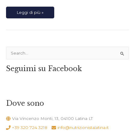
Leggi di più »
C
e
Seguimi su Facebook
r
c
a
:
Dove sono
Via Vincenzo Monti, 13, 04100 Latina LT
+39 320 724 3218
info@nutrizionistalatina.it