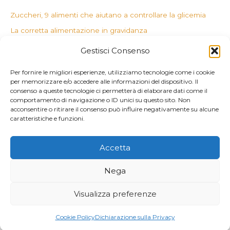
Zuccheri, 9 alimenti che aiutano a controllare la glicemia
La corretta alimentazione in gravidanza
Il potere degli estratti
Gestisci Consenso
Dottore, mi gira la testa
Per fornire le migliori esperienze, utilizziamo tecnologie come i cookie
Dieci alternative alla farina 00
per memorizzare e/o accedere alle informazioni del dispositivo. Il
consenso a queste tecnologie ci permetterà di elaborare dati come il
Commenti recenti
comportamento di navigazione o ID unici su questo sito. Non
acconsentire o ritirare il consenso può influire negativamente su alcune
caratteristiche e funzioni.
Accetta
Copyright © 2026 Nutrizionista A Latina Dott. Carlotta Pibiri |
P.Iva 02654890595
Nega
Cookie Policy
Visualizza preferenze
Dichiarazione sulla Privacy
Cookie Policy
Dichiarazione sulla Privacy