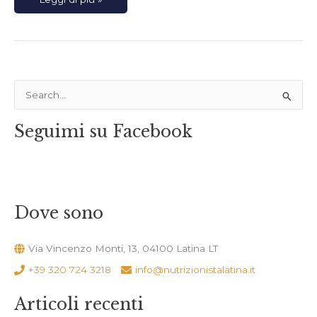
C
e
Seguimi su Facebook
r
c
a
:
Dove sono
Via Vincenzo Monti, 13, 04100 Latina LT
+39 320 724 3218
info@nutrizionistalatina.it
Articoli recenti