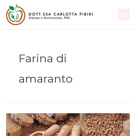
Vai
al
contenuto
Farina di
amaranto
Dieci
alternative
alla