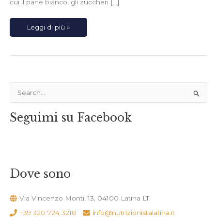
cui il pane bianco, gli zuccheri […]
Leggi di più »
C
e
Seguimi su Facebook
r
c
a
:
Dove sono
Via Vincenzo Monti, 13, 04100 Latina LT
+39 320 724 3218
info@nutrizionistalatina.it