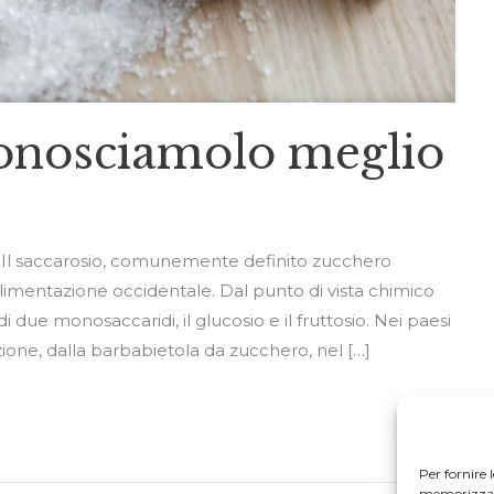
conosciamolo meglio
accarosio, comunemente definito zucchero
’alimentazione occidentale. Dal punto di vista chimico
due monosaccaridi, il glucosio e il fruttosio. Nei paesi
azione, dalla barbabietola da zucchero, nel […]
Per fornire 
memorizzare 