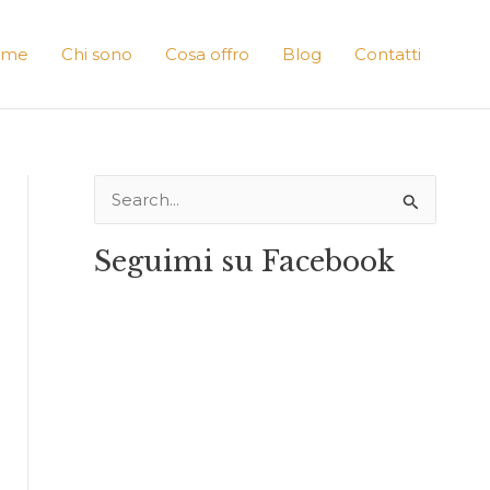
ome
Chi sono
Cosa offro
Blog
Contatti
C
e
Seguimi su Facebook
r
c
a
: