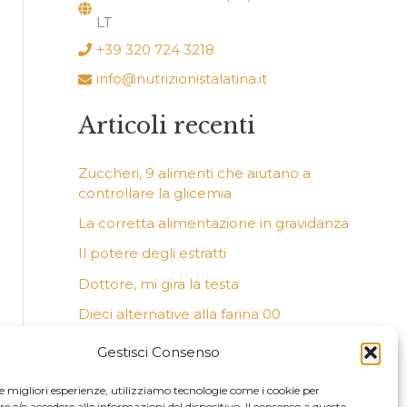
LT
+39 320 724 3218
info@nutrizionistalatina.it
Articoli recenti
Zuccheri, 9 alimenti che aiutano a
controllare la glicemia
La corretta alimentazione in gravidanza
Il potere degli estratti
Dottore, mi gira la testa
Dieci alternative alla farina 00
Commenti recenti
Gestisci Consenso
le migliori esperienze, utilizziamo tecnologie come i cookie per
e/o accedere alle informazioni del dispositivo. Il consenso a queste