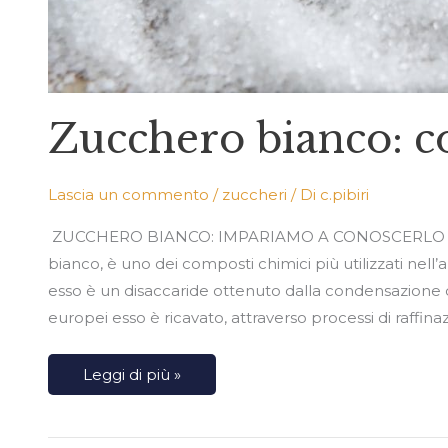
Zucchero bianco: 
Lascia un commento
/
zuccheri
/ Di
c.pibiri
ZUCCHERO BIANCO: IMPARIAMO A CONOSCERLO Il s
bianco, è uno dei composti chimici più utilizzati nell
esso è un disaccaride ottenuto dalla condensazione di 
europei esso è ricavato, attraverso processi di raffin
Leggi di più »