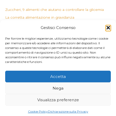
Zuccheri, 9 alimenti che aiutano a controllare la glicemia
La corretta alimentazione in gravidanza
Il potere degli estratti
Gestisci Consenso
Dottore, mi gira la testa
Per fornire le migliori esperienze, utilizziamo tecnologie come i cookie
Dieci alternative alla farina 00
per memorizzare e/o accedere alle informazioni del dispositivo. Il
consenso a queste tecnologie ci permetterà di elaborare dati come il
Commenti recenti
comportamento di navigazione o ID unici su questo sito. Non
acconsentire o ritirare il consenso può influire negativamente su alcune
caratteristiche e funzioni.
Accetta
Copyright © 2026 Nutrizionista A Latina Dott. Carlotta Pibiri |
P.Iva 02654890595
Nega
Cookie Policy
Visualizza preferenze
Dichiarazione sulla Privacy
Cookie Policy
Dichiarazione sulla Privacy